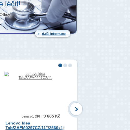
další informace
9 685 Kč
360 Kč
cena vč. DPH:
cena vč. DPH:
Lenovo Idea
DataTraveler Exodia
Tab/ZAFM0297CZ/11"/2560x1600/8GB/256GB/An15/Luna
S/64GB/USB 3.2/USB-A/