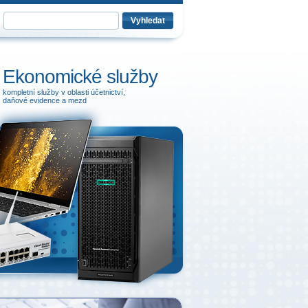
Ekonomické služby
kompletní služby v oblasti účetnictví,
daňové evidence a mezd