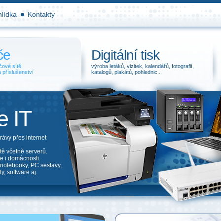
hlídka
Kontakty
če
Digitální tisk
čové sítě,
výroba letáků, vizitek, kalendářů, fotografií,
a příslušenství
katalogů, plakátů, pohlednic...
 IT
ávy přes internet
tě včetně serverů.
e i domácnosti.
otebooky, PC sestavy,
y, software aj.