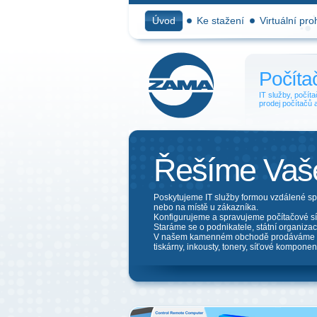
Úvod
Ke stažení
Virtuální pro
Počíta
IT služby, počíta
prodej počítačů 
Řešíme Vaše
Poskytujeme IT služby formou vzdálené spr
nebo na místě u zákazníka.
Konfigurujeme a spravujeme počítačové sí
Staráme se o podnikatele, státní organizac
V našem kamenném obchodě prodáváme n
tiskárny, inkousty, tonery, síťové komponent