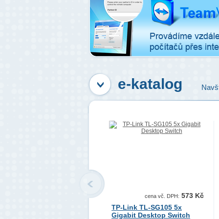
e-katalog
Navšt
0
1
2
>
573 Kč
cena vč. DPH:
TP-Link TL-SG105 5x
Gigabit Desktop Switch