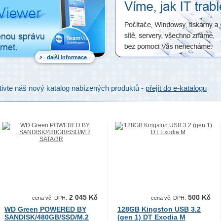
další informace
ivte náš nový katalog nabízených produktů -
přejít do e-katalogu
2 045 Kč
500 Kč
cena vč. DPH:
cena vč. DPH:
WD Green POWERED BY
128GB Kingston USB 3.2
SANDISK/480GB/SSD/M.2
(gen 1) DT Exodia M