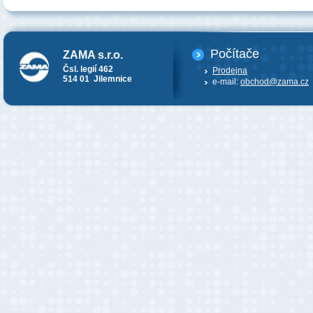
Počítače
ZAMA s.r.o.
Čsl. legií 462
Prodejna
514 01 Jilemnice
e-mail:
obchod@zama.cz