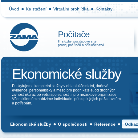
Úvod
Ke stažení
Virtuální prohlídka
Kontakty
Počítače
IT služby, počítačové sítě,
prodej počítačů a příslušenství
Ekonomické služby
Poskytujeme kompletní služby v oblasti účetnictví, daňové
evidence, personalistiky a mezd pro podnikatele, od drobných
živnostníků až po větší společnosti, i pro neziskové organizace.
Všem klientům nabízíme individuální přístup k jejich požadavkům
a potřebám.
Ekonomické služby
O společnosti
Reference
Odkaz